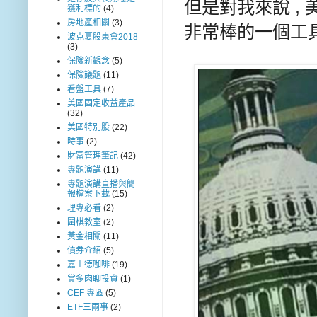
但是對我來說 ,
獲利標的
(4)
房地產相關
(3)
非常棒的一個工
波克夏股東會2018
(3)
保險新觀念
(5)
保險議題
(11)
看盤工具
(7)
美國固定收益產品
(32)
美國特別股
(22)
時事
(2)
財富管理筆記
(42)
專題演講
(11)
專題演講直播與簡
報檔案下載
(15)
理專必看
(2)
圍棋教室
(2)
黃金相關
(11)
債券介紹
(5)
嘉士德咖啡
(19)
賞多肉聊投資
(1)
CEF 專區
(5)
ETF三兩事
(2)