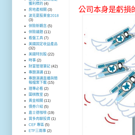
獲利標的
(4)
公司本身是虧損
房地產相關
(3)
波克夏股東會2018
(3)
保險新觀念
(5)
保險議題
(11)
看盤工具
(7)
美國固定收益產品
(32)
美國特別股
(22)
時事
(2)
財富管理筆記
(42)
專題演講
(11)
專題演講直播與簡
報檔案下載
(15)
理專必看
(2)
圍棋教室
(2)
黃金相關
(11)
債券介紹
(5)
嘉士德咖啡
(19)
賞多肉聊投資
(1)
CEF 專區
(5)
ETF三兩事
(2)