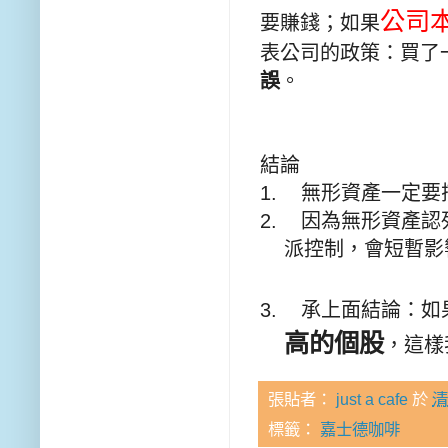
公司
要賺錢
；
如果
表公司的政策：買了
誤
。
結論
1.
無形資產一定要
2.
因為無形資產認
派控制
，
會短暫影
3.
承上面結論：如
高的個股
，這樣
張貼者：
just a cafe
於
清
標籤：
嘉士德咖啡