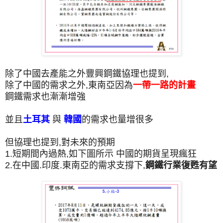
除了中國去產能之外豐興鋼鐵協理也提到,
除了中國的需求之外,
東南亞因為
一帶一路的計畫
鋼鐵需求也漸漸增強
並且
土耳其
與
韓國
的需求也量增很多
但協理也提到,對未來的預期
1.短期間內過熱,如下圖所示 中國的期貨呈現瘋狂
2.在中國.印度.東南亞的需求支撐下,
鋼鐵行業復甦有望