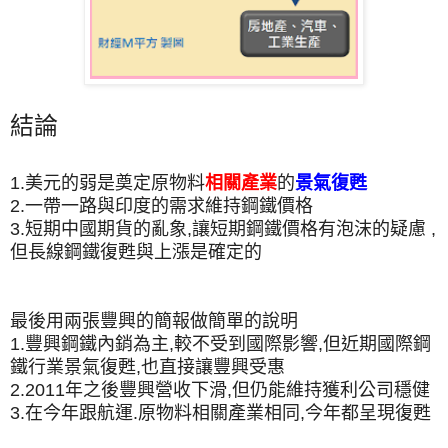
結論
1.美元的弱是奠定原物料
相關產業
的
景氣復甦
2.一帶一路與印度的需求維持鋼鐵價格
3.短期中國期貨的亂象,讓短期鋼鐵價格有泡沫的疑慮 ,
但長線鋼鐵復甦與上漲是確定的
最後用兩張豐興的簡報做簡單的說明
1.豐興鋼鐵內銷為主,較不受到國際影響,但近期國際鋼
鐵行業景氣復甦,也直接讓豐興受惠
2.2011年之後豐興營收下滑,但仍能維持獲利公司穩健
3.在今年跟航運.原物料相關產業相同,今年都呈現復甦