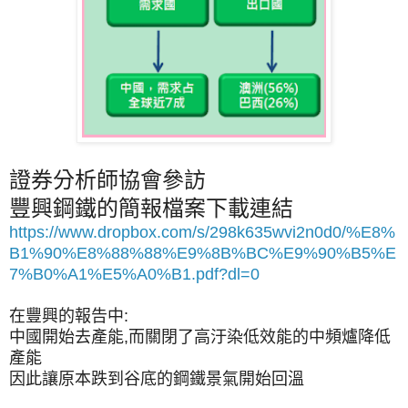
證券分析師協會參訪
豐興鋼鐵的簡報檔案下載連結
https://www.dropbox.com/s/298k635wvi2n0d0/%E8%
B1%90%E8%88%88%E9%8B%BC%E9%90%B5%E
7%B0%A1%E5%A0%B1.pdf?dl=0
在豐興的報告中:
中國開始去產能,而關閉了高汙染低效能的中頻爐降低
產能
因此讓原本跌到谷底的鋼鐵景氣開始回溫