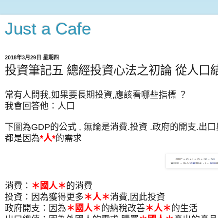
Just a Cafe
2018年3月29日 星期四
投資筆記五 總經投資心法之初論 從人口
常有人問我,如果要長期投資,應該看哪些指標 ？
我會回答他：人口
下圖為GDP的公式 , 無論是消費.投資 .政府的開支.出
都是因為
*人*
的需求
消費：
＊國人＊
的消費
投資：因為獲得更多
＊人＊
消費,因此投資
政府開支：因為
＊國人＊
的納稅改善
＊人＊
的生活