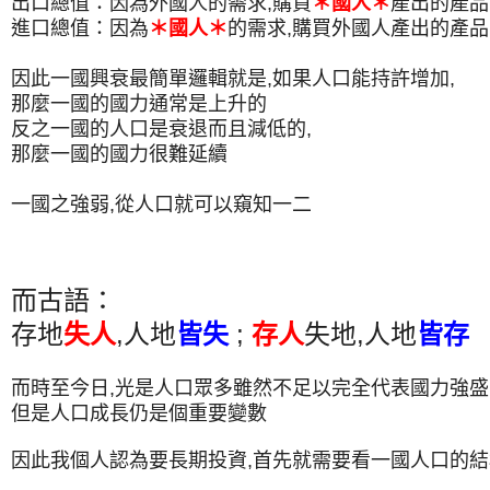
出口總值：因為外國人的需求,購買
＊國人＊
產出的產品
進口總值：因為
＊國人＊
的需求,購買外國人產出的產品
因此一國興衰最簡單邏輯就是,如果人口能持許增加,
那麼一國的國力通常是上升的
反之一國的人口是衰退而且減低的,
那麼一國的國力很難延續
一國之強弱,從人口就可以窺知一二
而古語：
存地
失人
,人地
皆失
;
存人
失地,人地
皆存
而時至今日,光是人口眾多雖然不足以完全代表國力強盛
但是人口成長仍是個重要變數
因此我個人認為要長期投資,首先就需要看一國人口的結