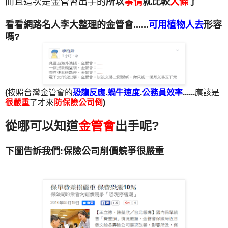
而且這次是金管會出手的
所以
事情
就比較
大條
了
看看網路名人李大整理的金管會......
可用植物人去
形容
嗎?
(
按照台灣金管會的
恐龍反應
.
蝸牛速度
.
公務員效率
......
應該是
很嚴重
了才來
防保險公司倒
)
從哪可以知道
金管會
出手呢?
下圖告訴我們:保險公司削價競爭很嚴重