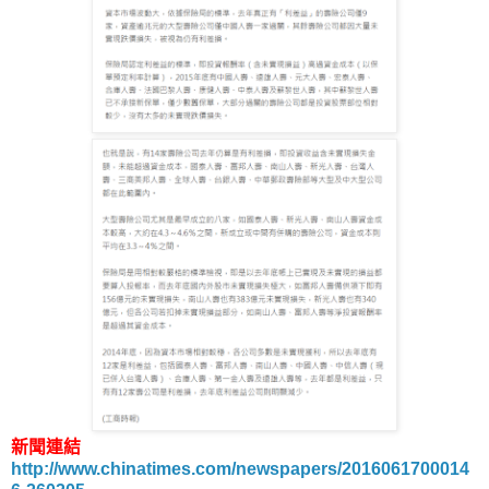
新聞連結
http://www.chinatimes.com/newspapers/2016061700014