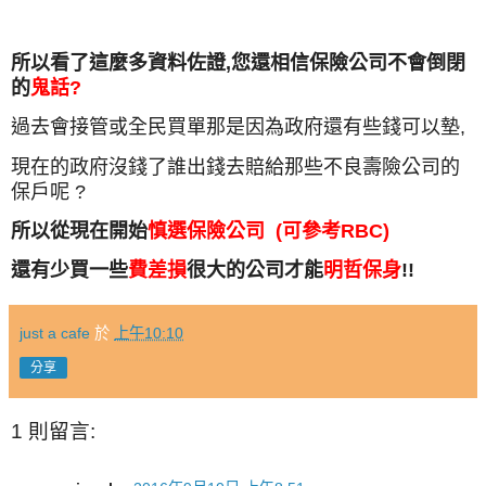
所以看了這麼多資料佐證,您還相信保險公司不會倒閉
的
鬼話?
過去會接管或全民買單那是因為政府還有些錢可以墊,
現在的政府沒錢了
誰出錢去賠給那些不良壽險公司的
保戶呢 ?
所以從現在開始
慎選保險公司 (可參考RBC)
還有少買一些
費差損
很大的公司才能
明哲保身
!!
just a cafe
於
上午10:10
分享
1 則留言: