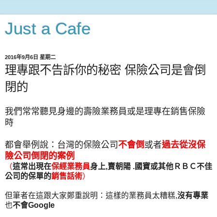
Just a Cafe
2016年9月6日 星期二
理專跟不告訴你的秘密 保險公司是會倒
閉的
我們常常聽見身邊的壽險業務員或是理專在銷售保險
時
都會舉例說：台灣的保險公司
不會倒
或者
過去從沒保
險公司倒閉的案例
（
這常出現在
保經業務員
身上,賣朝陽 .國寶或其他ＲＢＣ不佳
公司的保單的
銷售話術
）
但筆者在這跟大家鄭重說明：這樣的業務員太糟糕,
沒有專業
也
不會Google