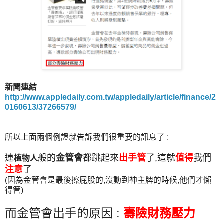
新聞連結
http://www.appledaily.com.tw/appledaily/article/finance/2
0160613/37266579/
所以上面兩個例證就告訴我們很重要的訊息了 :
連
般的
金管會
都跳起來
出手管
了,這就
值得
我們
植物人
注意
了
(因為金管會是最後擦屁股的,沒動到神主牌的時候,他們才懶
得管)
而金管會出手的原因 :
壽險財務壓力