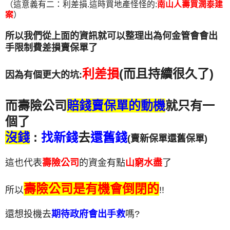
（這意義有二：利差損.這時買地產怪怪的:
南山人壽買潤泰建
案
）
所以我們從上面的資訊就可以整理出為何金管會會出
手限制費差損賣保單了
利差損
(而且持續很久了)
因為有個更大的坑:
而壽險公司
賠錢賣保單的動機
就只有一
個了
沒錢
:
找新錢
去
還舊錢
(賣新保單還舊保單)
這也代表
壽險公司
的資金有點
山窮水盡
了
壽險公司是有機會倒閉的
所以
!!
還想投機去
期待政府會出手救
嗎?