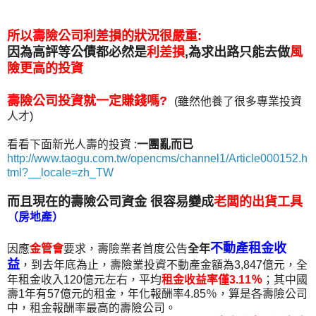
所以壽險公司利差損的狀況很嚴重:
因為高評等公債都必然是
利差損
,為求出路只能去做
風
險更高的投資
壽險公司投資就一定賺錢嗎?
(雖然他養了很多專業投資
人才)
看看下面新光人壽的投資 :
一團亂而已
http://www.taogu.com.tw/opencms/channel1/Article000152.h
tml?__locale=zh_TW
而且現在的壽險公司資金 很容易變成
老闆的出貨工具
（房地產）
不動產租金收
因應
金管會
要求，壽險業者首度公告
全年
益
，到去年底為止，壽險業投資不動產金額為3,847億元，全
年租金收入120億元左右，平均
租金收益率僅3.11％
；其中國
壽1年有57億元的租金，年化報酬率4.85％，算是各壽險公司
中，租金報酬率最高的壽險公司。