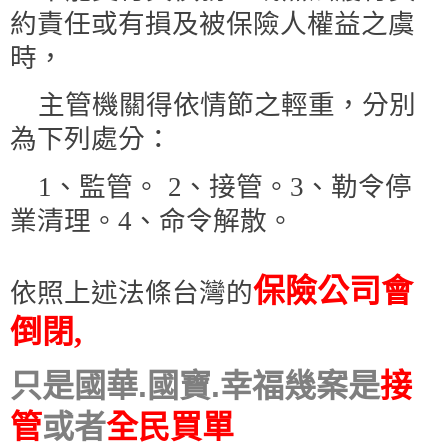
約責任或有損及被保險人權益之虞
時
，
主管機關
得依情節之輕重，分別
為下列處分：
1
、監管
。
2
、接管
。
3
、勒令停
業清理
。
4
、命令解散
。
保險公司會
依照上述法條台灣的
倒閉
,
只是國華.國寶.幸福幾案是
接
管
或者
全民買單