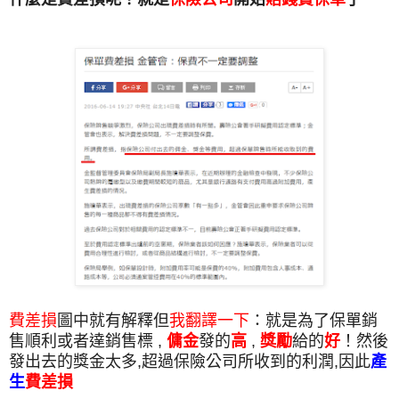
費差損
圖中就有解釋但
我翻譯一下
：就是為了保單銷
售順利或者達銷售標 ,
傭金
發的
高
,
獎勵
給的
好
！然後
發出去的獎金太多,超過保險公司所收到的利潤,因此
產
生
費差損