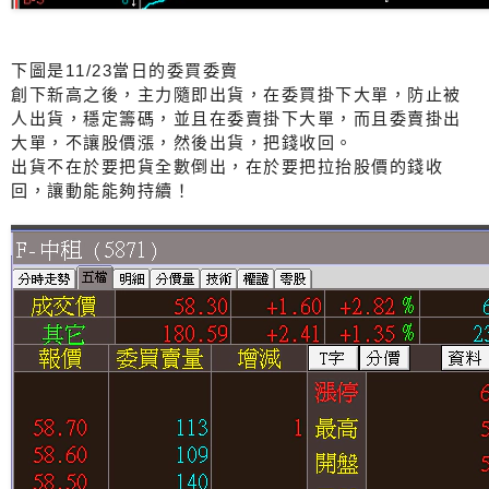
下圖是11/23當日的委買委賣
創下新高之後，主力隨即出貨，在委買掛下大單，防止被
人出貨，穩定籌碼，並且在委賣掛下大單，而且委賣掛出
大單，不讓股價漲，然後出貨，把錢收回。
出貨不在於要把貨全數倒出，在於要把拉抬股價的錢收
回，讓動能能夠持續！