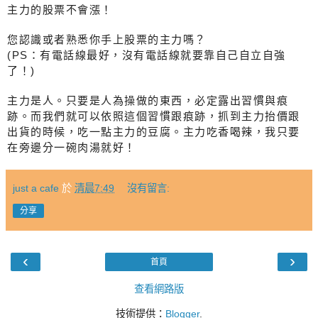
主力的股票不會漲！
您認識或者熟悉你手上股票的主力嗎？
(PS：有電話線最好，沒有電話線就要靠自己自立自強
了！)
主力是人。只要是人為操做的東西，必定露出習慣與痕
跡。而我們就可以依照這個習慣跟痕跡，抓到主力抬價跟
出貨的時候，吃一點主力的豆腐。主力吃香喝辣，我只要
在旁邊分一碗肉湯就好！
just a cafe
於
清晨7:49
沒有留言:
分享
‹
›
首頁
查看網路版
技術提供：
Blogger
.