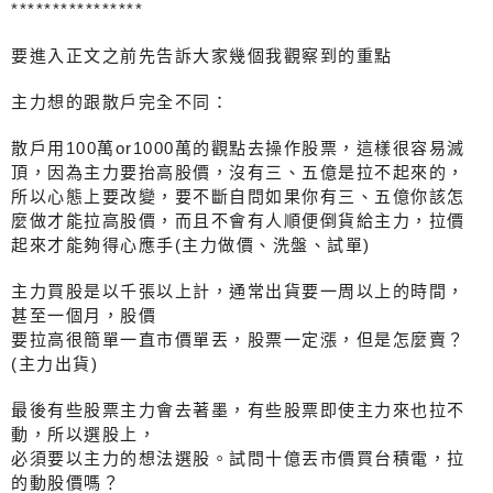
****************
要進入正文之前先告訴大家幾個我觀察到的重點
主力想的跟散戶完全不同：
散戶用100萬or1000萬的觀點去操作股票，這樣很容易滅
頂，因為主力要抬高股價，沒有三、五億是拉不起來的，
所以心態上要改變，要不斷自問如果你有三、五億你該怎
麼做才能拉高股價，而且不會有人順便倒貨給主力，拉價
起來才能夠得心應手(主力做價、洗盤、試單)
主力買股是以千張以上計，通常出貨要一周以上的時間，
甚至一個月，股價
要拉高很簡單一直市價單丟，股票一定漲，但是怎麼賣？
(主力出貨)
最後有些股票主力會去著墨，有些股票即使主力來也拉不
動，所以選股上，
必須要以主力的想法選股。試問十億丟市價買台積電，拉
的動股價嗎？