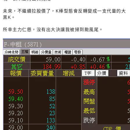
未來，不繼續拉股價了，K棒型態會反轉變成一支代量的大
黑K。
所幸主力仁慈，沒有出大決讓我被掃到颱風尾。